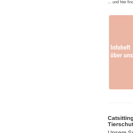
... und hier fi
Catsittin
Tierschut
Unsere So